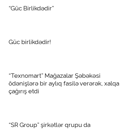
“Güc Birlikdədir”
Güc birlikdədir!
“Texnomart” Mağazalar Şəbəkəsi
ödənişlərə bir aylıq fasilə verərək, xalqa
çağırış etdi
“SR Group” şirkətlər qrupu da