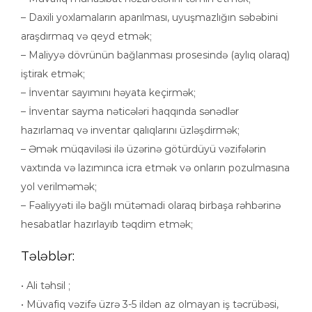
– Daxili yoxlamaların aparılması, uyuşmazlığın səbəbini
araşdırmaq və qeyd etmək;
– Maliyyə dövrünün bağlanması prosesində (aylıq olaraq)
iştirak etmək;
– İnventar sayımını həyata keçirmək;
– İnventar sayma nəticələri haqqında sənədlər
hazırlamaq və inventar qalıqlarını üzləşdirmək;
– Əmək müqaviləsi ilə üzərinə götürdüyü vəzifələrin
vaxtında və lazımınca icra etmək və onların pozulmasına
yol verilməmək;
– Fəaliyyəti ilə bağlı mütəmadi olaraq birbaşa rəhbərinə
hesabatlar hazırlayıb təqdim etmək;
Tələblər:
• Ali təhsil ;
• Müvafiq vəzifə üzrə 3-5 ildən az olmayan iş təcrübəsi,