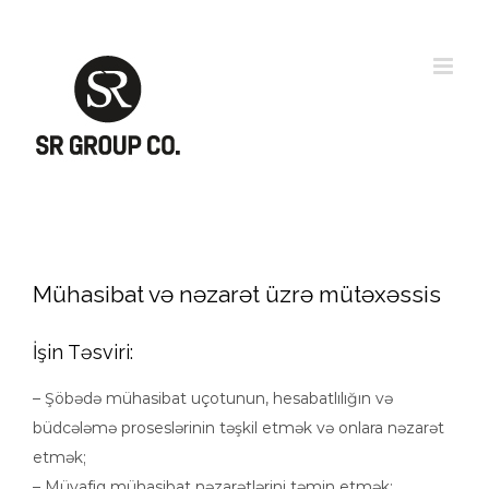
Skip
to
content
Mühasibat və nəzarət üzrə mütəxəssis
İşin Təsviri:
– Şöbədə mühasibat uçotunun, hesabatlılığın və
büdcələmə proseslərinin təşkil etmək və onlara nəzarət
etmək;
– Müvafiq mühasibat nəzarətlərini təmin etmək;