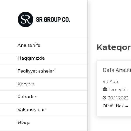
Skip
to
content
Kateqor
Ana səhifə
Haqqımızda
Data Analit
Fəaliyyət sahələri
SR Auto
Karyera
Tam-ştat
Xəbərlər
30.11.2023
Ətraflı Bax
Vakansiyalar
Əlaqə