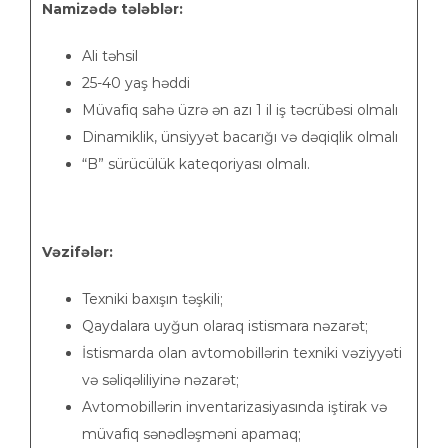
Namizədə tələblər:
Ali təhsil
25-40 yaş həddi
Müvafiq sahə üzrə ən azı 1 il iş təcrübəsi olmalı
Dinamiklik, ünsiyyət bacarığı və dəqiqlik olmalı
“B” sürücülük kateqoriyası olmalı.
Vəzifələr:
Texniki baxışın təşkili;
Qaydalara uyğun olaraq istismara nəzarət;
İstismarda olan avtomobillərin texniki vəziyyəti
və səliqəliliyinə nəzarət;
Avtomobillərin inventarizasiyasında iştirak və
müvafiq sənədləşməni apamaq;