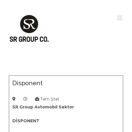
Skip
to
content
Disponent
Tam Ştat
SR Group Avtomobil Sektor
DİSPONENT