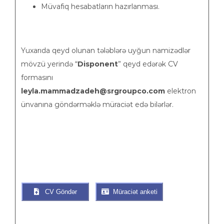
Müvafiq hesabatların hazırlanması.
Yuxarıda qeyd olunan tələblərə uyğun namizədlər
mövzü yerində “
Disponent
” qeyd edərək CV
formasını
leyla.mammadzadeh@srgroupco.com
elektron
ünvanına göndərməklə müraciət edə bilərlər.
CV Göndər
Müraciət anketi