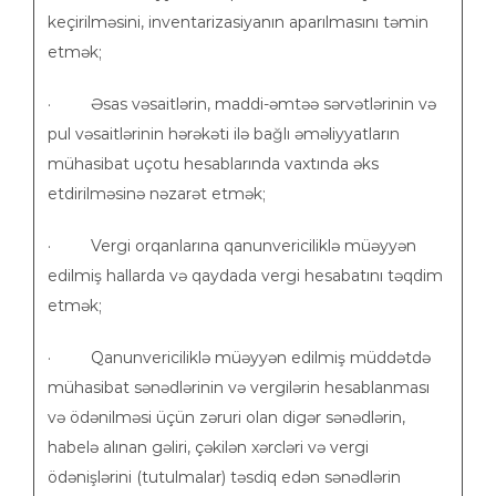
keçirilməsini, inventarizasiyanın aparılmasını təmin
etmək;
· Əsas vəsaitlərin, maddi-əmtəə sərvətlərinin və
pul vəsaitlərinin hərəkəti ilə bağlı əməliyyatların
mühasibat uçotu hesablarında vaxtında əks
etdirilməsinə nəzarət etmək;
· Vergi orqanlarına qanunvericiliklə müəyyən
edilmiş hallarda və qaydada vergi hesabatını təqdim
etmək;
· Qanunvericiliklə müəyyən edilmiş müddətdə
mühasibat sənədlərinin və vergilərin hesablanması
və ödənilməsi üçün zəruri olan digər sənədlərin,
habelə alınan gəliri, çəkilən xərcləri və vergi
ödənişlərini (tutulmalar) təsdiq edən sənədlərin