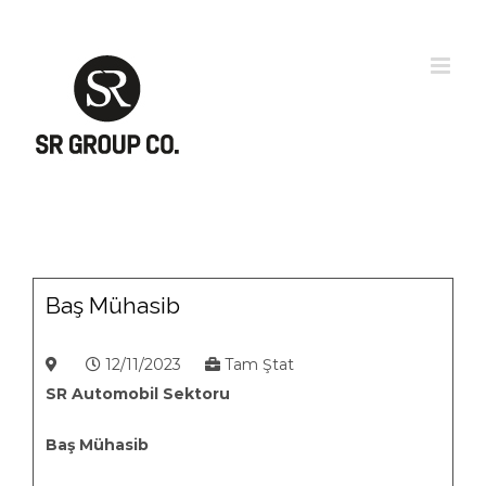
Skip
to
content
Baş Mühasib
12/11/2023
Tam Ştat
SR Automobil Sektoru
Baş Mühasib