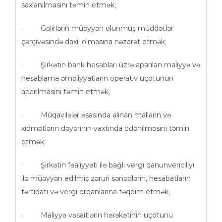
saxlanılmasını təmin etmək;
· Gəlirlərin müəyyən olunmuş müddətlər
çərçivəsində daxil olmasına nəzarət etmək;
· Şirkətin bank hesabları üzrə aparılan maliyyə və
hesablama əməliyyatların operativ uçotunun
aparılmasını təmin etmək;
· Müqavilələr əsasında alınan malların və
xidmətlərin dəyərinin vaxtında ödənilməsini təmin
etmək;
· Şirkətin fəaliyyəti ilə bağlı vergi qanunvericiliyi
ilə müəyyən edilmiş zəruri sənədlərin, hesabatların
tərtibatı və vergi orqanlarına təqdim etmək;
· Maliyyə vəsaitlərin hərəkətinin uçotunu