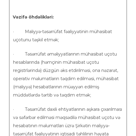
Vəzifə öhdəlikləri:
· Maliyyə-təsərrüfat fəaliyyətinin mühasibat
uçotunu təşkil etmək;
· Təsərrüfat əməliyyatlarının mühasibat uçotu
hesablarında (həmçinin mühasibat uçotu
registrlərində) düzgün əks etdirilməsi, ona nəzarət,
operativ məlumatların təqdim edilməsi, mühasibat
(maliyyə) hesabatlarının müəyyən edilmiş
müddətlərdə tərtib və təqdim etmək;
· Təsərrüfat daxili ehtiyatlarının aşkara çıxarılması
və səfərbər edilməsi məqsədilə mühasibat uçotu və
hesabatının məlumatları üzrə Şirkətin maliyyə-
təsərrüfat fəaliyyətinin iqtisadi təhlilinin həyata