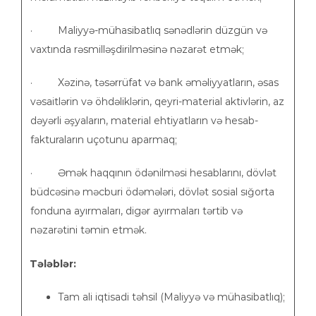
· Maliyyə-mühasibatlıq sənədlərin düzgün və
vaxtında rəsmilləşdirilməsinə nəzarət etmək;
· Xəzinə, təsərrüfat və bank əməliyyatların, əsas
vəsaitlərin və öhdəliklərin, qeyri-material aktivlərin, az
dəyərli əşyaların, material ehtiyatların və hesab-
fakturaların uçotunu aparmaq;
· Əmək haqqının ödənilməsi hesablarını, dövlət
büdcəsinə məcburi ödəmələri, dövlət sosial sığorta
fonduna ayırmaları, digər ayırmaları tərtib və
nəzarətini təmin etmək.
Tələblər:
Tam ali iqtisadi təhsil (Maliyyə və mühasibatlıq);