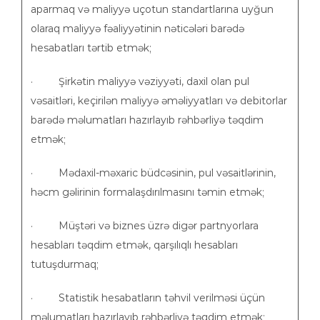
aparmaq və maliyyə uçotun standartlarına uyğun
olaraq maliyyə fəaliyyətinin nəticələri barədə
hesabatları tərtib etmək;
· Şirkətin maliyyə vəziyyəti, daxil olan pul
vəsaitləri, keçirilən maliyyə əməliyyatları və debitorlar
barədə məlumatları hazırlayıb rəhbərliyə təqdim
etmək;
· Mədaxil-məxaric büdcəsinin, pul vəsaitlərinin,
həcm gəlirinin formalaşdırılmasını təmin etmək;
· Müştəri və biznes üzrə digər partnyorlara
hesabları təqdim etmək, qarşılıqlı hesabları
tutuşdurmaq;
· Statistik hesabatların təhvil verilməsi üçün
məlumatları hazırlayıb rəhbərliyə təqdim etmək;