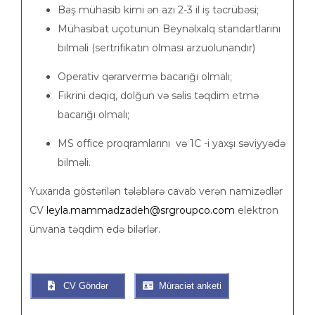
Baş mühasib kimi ən azı 2-3 il iş təcrübəsi;
Mühasibat uçotunun Beynəlxalq standartlarını
bilməli (sertrifikatın olması arzuolunandır)
Operativ qərarvermə bacarığı olmalı;
Fikrini dəqiq, dolğun və səlis təqdim etmə
bacarığı olmalı;
MS office proqramlarını və 1C -i yaxşı səviyyədə
bilməli.
Yuxarıda göstərilən tələblərə cavab verən namizədlər
CV
leyla.mammadzadeh@srgroupco.com
elektron
ünvana təqdim edə bilərlər.
CV Göndər
Müraciət anketi