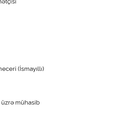
ətçisi
ceri (İsmayıllı)
 üzrə mühasib