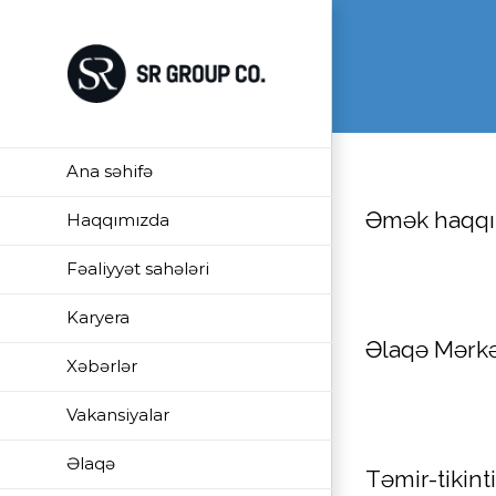
Skip
to
content
Ana səhifə
Əmək haqqı
Haqqımızda
Fəaliyyət sahələri
Karyera
Əlaqə Mərkə
Xəbərlər
Vakansiyalar
Əlaqə
Təmir-tikint