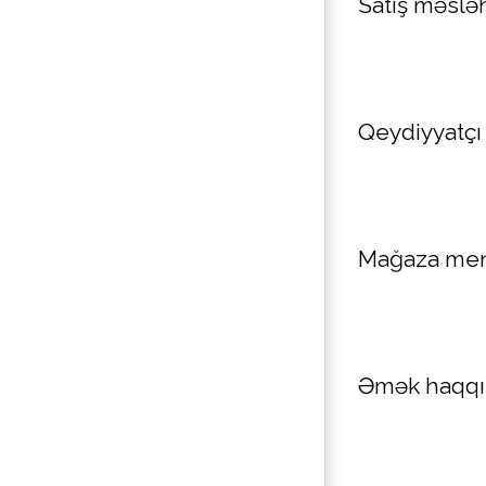
Satış məsləh
Qeydiyyatçı
Mağaza mene
Əmək haqqı