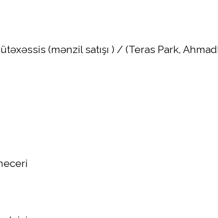
ütəxəssis (mənzil satışı ) / (Teras Park, Ahmad
eceri