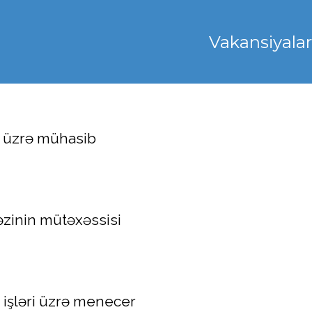
Vakansiyalar
 üzrə mühasib
zinin mütəxəssisi
i işləri üzrə menecer