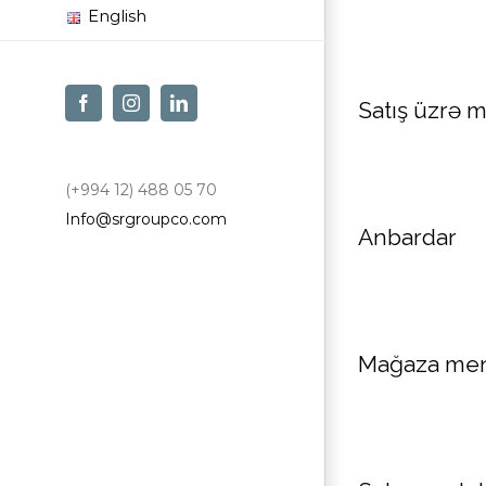
English
Facebook
Instagram
LinkedIn
Satış üzrə m
(+994 12) 488 05 70
Info@srgroupco.com
Anbardar
Mağaza men