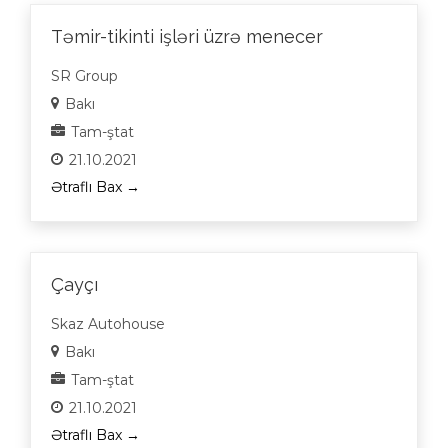
Təmir-tikinti işləri üzrə menecer
SR Group
Bakı
Tam-ştat
21.10.2021
Ətraflı Bax
Çayçı
Skaz Autohouse
Bakı
Tam-ştat
21.10.2021
Ətraflı Bax